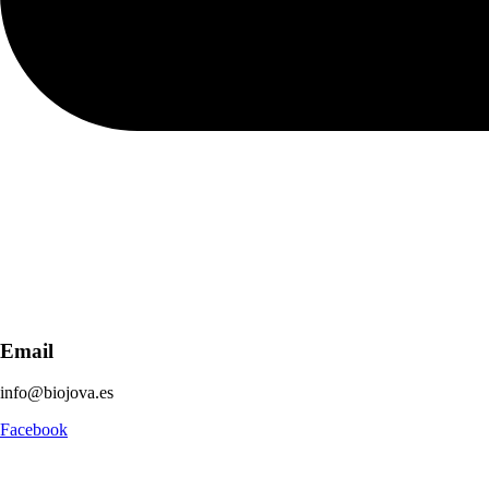
Email
info@biojova.es
Facebook