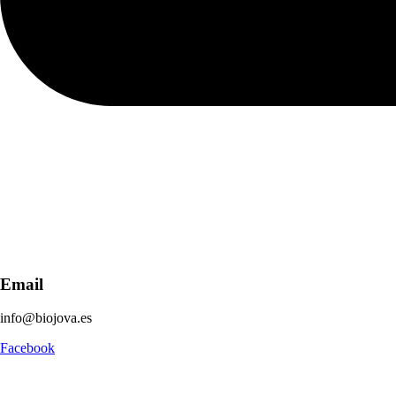
Email
info@biojova.es
Facebook