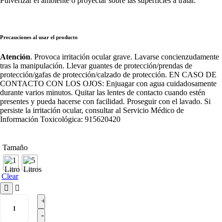
Pulverizar el ambiente o proyectar sobre las superficies a tratar.
Precauciones al usar el producto
Atención
. Provoca irritación ocular grave. Lavarse concienzudamente
tras la manipulación. Llevar guantes de protección/prendas de
protección/gafas de protección/calzado de protección. EN CASO DE
CONTACTO CON LOS OJOS: Enjuagar con agua cuidadosamente
durante varios minutos. Quitar las lentes de contacto cuando estén
presentes y pueda hacerse con facilidad. Proseguir con el lavado. Si
persiste la irritación ocular, consultar al Servicio Médico de
Información Toxicológica: 915620420
Tamaño
Clear
BEELOX
RED
quantity