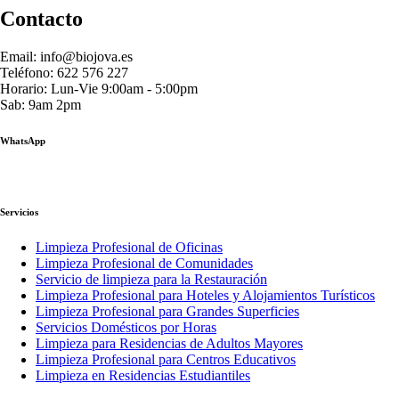
Contacto
Email: info@biojova.es
Teléfono: 622 576 227
Horario: Lun-Vie 9:00am - 5:00pm
Sab: 9am 2pm
WhatsApp
Servicios
Limpieza Profesional de Oficinas
Limpieza Profesional de Comunidades
Servicio de limpieza para la Restauración
Limpieza Profesional para Hoteles y Alojamientos Turísticos
Limpieza Profesional para Grandes Superficies
Servicios Domésticos por Horas
Limpieza para Residencias de Adultos Mayores
Limpieza Profesional para Centros Educativos
Limpieza en Residencias Estudiantiles