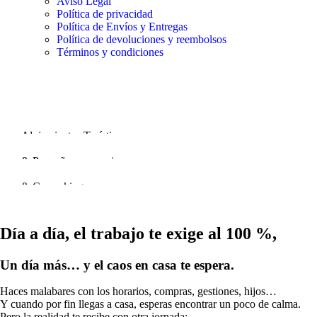
Aviso Legal
Política de privacidad
Política de Envíos y Entregas
Política de devoluciones y reembolsos
Términos y condiciones
Limpieza Profesional
Hoteles &
Hostelería
Alojamientos Turísticos
Restaurantes
Limpieza Profesional
& Pequeños comercios
Oficinas
Más información
& Coworking
Más información
Más información
Día a día, el trabajo te exige al 100 %,
Un día más… y el caos en casa te espera.
Haces malabares con los horarios, compras, gestiones, hijos…
Y cuando por fin llegas a casa, esperas encontrar un poco de calma.
Pero la realidad te recibe con otra jornada: