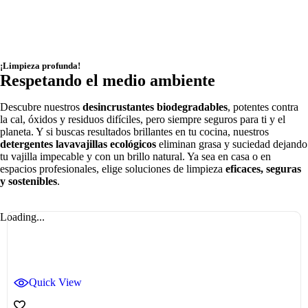
Limpiador general antical
MOOLIN
Ambientador tejidos
¡Limpieza profunda!
10% de Descuento
BEELOX
Respetando el medio ambiente
33,75€
10% DE DESCUENTO
Descubre nuestros
desincrustantes biodegradables
, potentes contra
31,81€
la cal, óxidos y residuos difíciles, pero siempre seguros para ti y el
planeta. Y si buscas resultados brillantes en tu cocina, nuestros
detergentes lavavajillas ecológicos
eliminan grasa y suciedad dejando
tu vajilla impecable y con un brillo natural. Ya sea en casa o en
espacios profesionales, elige soluciones de limpieza
eficaces, seguras
y sostenibles
.
Loading...
Quick View